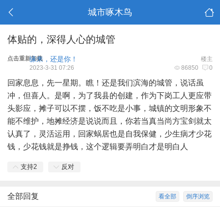
城市啄木鸟
体贴的，深得人心的城管
点击重新加载
缘来，还是你！
楼主
2023-3-31 07:26
86850
0
回家息息，先一星期。瞧！还是我们
滨海
的城管，说话虽
冲，但喜人。是啊，为了我县的创建，作为下岗工人更应带
头影应，摊子可以不摆，饭不吃是小事，城镇的文明形象不
能不维护，地摊经济是说说而且，你若当真当尚方宝剑就太
认真了，灵活运用，回家蜗居也是自我保健，少生病才少花
钱，少花钱就是挣钱，这个逻辑要弄明白才是明白人
支持
2
反对
全部回复
看全部
倒序浏览