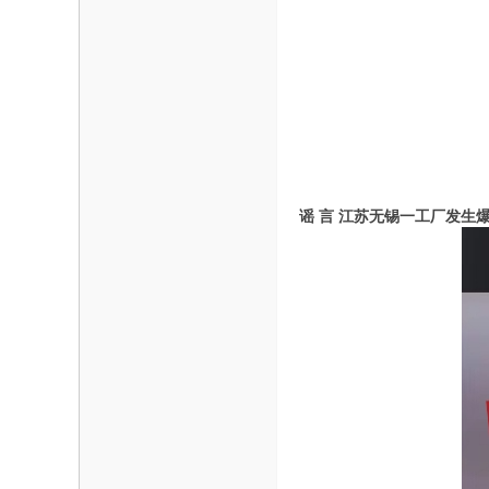
海
信
息
网
谣
言
江苏无锡一工厂发生爆