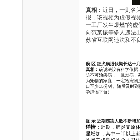
真相：
近日，一则名为
报，该视频为虚假视
一工厂发生爆燃”的
向范某振等多人违法
苏省互联网违法和不良
误 区
狂犬病潜伏期长达十
真相：
该说法没有科学依据
防不可治疾病，一旦发病，
为宠物的家庭，一定给宠物
口至少15分钟。随后及时
学辟谣平台）
提 示
近期感染人数不断增
详情：
近期，肺炎支原体
显增加，其中一半以上