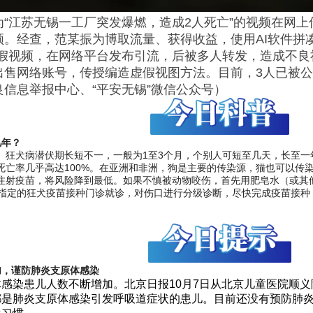
“江苏无锡一工厂突发爆燃，造成2人死亡”的视频在网上
频。经查，范某振为博取流量、获得收益，使用AI软件拼
虚假视频，在网络平台发布引流，后被多人转发，造成不
出售网络账号，传授编造虚假视图方法。目前，3人已被
信息举报中心、“平安无锡”微信公众号）
几年？
。狂犬病潜伏期长短不一，一般为1至3个月，个别人可短至几天，长至一
死亡率几乎高达100%。在亚洲和非洲，狗是主要的传染源，猫也可以传
注射疫苗，将风险降到最低。如果不慎被动物咬伤，首先用肥皂水（或其
到指定的狂犬疫苗接种门诊就诊，对伤口进行分级诊断，尽快完成疫苗接
加，谨防肺炎支原体感染
感染患儿人数不断增加。北京日报10月7日从北京儿童医院顺义
都是肺炎支原体感染引发呼吸道症状的患儿。目前还没有预防肺