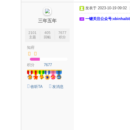
论
发表于 2023-10-19 09:02
坛
一键关注公众号:xbinhai
|
三年五年
新
2101
405
7677
滨
主题
回帖
积分
海
知府
网
|
积分
7677
滨
海
新
收听TA
发消息
闻
|
盐
城
滨