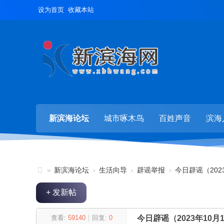
设为首页
收藏本站
新滨海论坛
城市啄木鸟
百姓声音
滨海
»
新滨海论坛
›
生活向导
›
辟谣举报
›
今日辟谣（202
新
+ 发新帖
滨
海
查看:
59140
|
回复:
0
今日辟谣（2023年10月