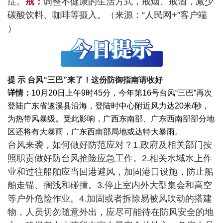
症。
戒：
调整不健康的生活方式，戒烟、戒酒，减少
碳酸饮料、咖啡等摄入。（来源：“人民网+”客户端
）
提 示
台风“三巴”来了！这份防御指南请收好
详情：
10月20日上午9时45分，今年第16号台风“三巴”再次
登陆广东省遂溪县沿海，登陆时中心附近风力达20米/秒，
为热带风暴级。受此影响，广西东南部、广东西南部部分地
区还将有大暴雨，广东西南部局地或达特大暴雨。
台风来袭，如何做好防范应对？
1.政府及相关部门按
照职责做好防台风抢险应急工作。
2.相关水域水上作
业和过往船舶应当回港避风，加固港口设施，防止船
舶走锚、搁浅和碰撞。
3.停止室内外大型集会和高空
等户外危险作业。
4.加固或者拆除易被风吹动的搭建
物，人员切勿随意外出，应尽可能待在防风安全的地