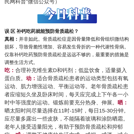
民网科普”微信公众号）
误 区
补钙吃药就能预防骨质疏松？
真相：
并非如此。骨质疏松症是因骨量降低和骨组织微结构
损坏，导致骨脆性增加、容易发生骨折的一种代谢性骨病。
仅靠补钙吃药预防骨质疏松是远远不够的，最重要的措施是
调整生活方式。
吃：
合理补充维生素D和钙剂；低盐饮食，适量摄入
蛋白质。
动：
适合骨质疏松患者的运动类型包括有氧
运动、肌力增强运动、平衡运动等。老年骨质疏松患
者应缩短久坐及卧床时间，每天应完成上下午各一小
时中等强度的运动。锻炼前要充分热身、伸展。
晒：
晒太阳时间尽量选择在11时-15时，每日15-30分钟。
应尽量多露出一些皮肤，不能隔着玻璃和涂防晒霜。
老年人接受适量阳光，有助于预防骨质疏松和抑郁