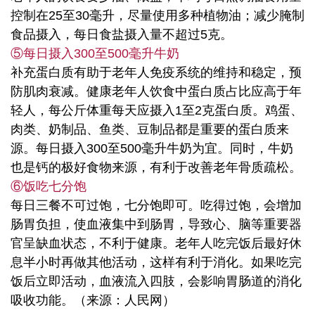
控制在25至30毫升，尽量使用多种植物油；减少腌制
食品摄入，每日食盐摄入量不超过5克。
⑤每日摄入300至500毫升牛奶
补充蛋白质有助于老年人免疫系统的维持和稳定，预
防肌肉衰减。健康老年人饮食中蛋白质占比应高于年
轻人，每公斤体重每天应摄入1至2克蛋白质。鸡蛋、
肉类、奶制品、鱼类、豆制品都是重要的蛋白质来
源。每日摄入300至500毫升牛奶为宜。同时，牛奶
也是钙的极好食物来源，有利于改善老年骨质疏松。
⑥饭吃七分饱
每日三餐不可过饱，七分饱即可。吃得过饱，会增加
肠胃负担，使血液集中到肠胃，导致心、脑等重要器
官呈缺血状态，不利于健康。老年人吃完饭后最好休
息半小时再做其他活动，这样有利于消化。如果吃完
饭后立即活动，血液流入四肢，会影响胃肠道的消化
吸收功能。（来源：人民网）