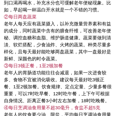
到口渴再喝水，补充水分也可缓解老年便秘现象。比
如，早起喝一杯温白开水就是一个不错的习惯。
②每日两盘蔬菜
老年人每天应有蔬菜摄入，以补充微量营养素和有益
的成分，同时蔬菜中含有的膳食纤维，可改善老年便
秘、调控血糖和血脂、维护肠道健康。蔬菜要做到清
淡、软烂搭配，少食油炸、火烤的蔬菜。种类尽量多
样化，且每天最好能吃够两盘蔬菜，其中一盘最好是
新鲜、深颜色的时令蔬菜。
③每日3顿正餐，1至2顿加餐
老年人的胃肠道功能往往会减退，如果一次进食较
多、食物不宜被消化吸收。建议每天最好吃3顿正
餐、1至2顿加餐。饮食规律、定点定量、少量多餐很
重要，可以7时吃早餐、12时吃午餐，上下午可根据
自身情况、距离正餐3小时左右加餐，18时吃晚餐。
④每日烹调油食用量不超30毫升，食盐不超5克
老年人的饮食要少油、限盐，平均每日烹调油食用量