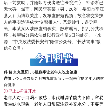
后上前救助，并随即将伤者送往医院治疗，经诊断已
无大碍。然而，网民李某某（男，28岁，岳阳市平江
县人）为博取关注，发布虚假短视频，故意将交警扶
人的事实造谣成为“交警推人”，恶意炒作，误导网
民。李某某因涉嫌虚构事实、散布谣言、扰乱公共秩
序，被望城分局依法处以行政拘留5日的处罚。（来
源：“中央政法委长安剑”微信公众号、“长沙警事”微
信公众号）
科 普
九九重阳，6组数字让老年人吃出健康
详情：
今天是农历九月初九重阳节，一起来守护老年人的饮
食健康！
①早上1杯温开水
老年人对于口渴不敏感，水代谢调节能力下降，容易
发生缺水现象。老年人日常应注意补充水分，不要等