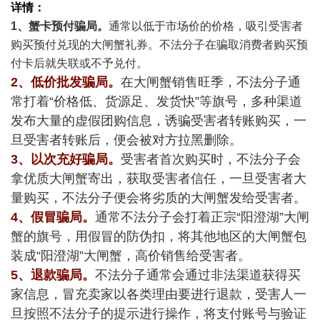
详情：
1、蟹卡预付骗局。
通常以低于市场价的价格，吸引受害者
购买预付兑现的大闸蟹礼券。不法分子在骗取消费者购买预
付卡后就失联或不予兑付。
2、低价批发骗局。
在大闸蟹销售旺季，不法分子通
常打着“价格低、货源足、发货快”等旗号，多种渠道
发布大量的虚假团购信息，诱骗受害者转账购买，一
旦受害者转账后，便会被对方拉黑删除。
3、以次充好骗局。
受害者首次购买时，不法分子会
拿优质大闸蟹寄出，获取受害者信任，一旦受害者大
量购买，不法分子便会将劣质的大闸蟹发给受害者。
4、假冒骗局。
通常不法分子会打着正宗“阳澄湖”大闸
蟹的旗号，用假冒的防伪扣，将其他地区的大闸蟹包
装成“阳澄湖”大闸蟹，高价销售给受害者。
5、退款骗局。
不法分子通常会通过非法渠道获得买
家信息，冒充卖家以各类理由要进行退款，受害人一
旦按照不法分子的提示进行操作，将支付账号与验证