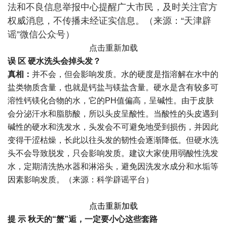
法和不良信息举报中心提醒广大市民，及时关注官方
权威消息，不传播未经证实信息。（来源：“天津辟
谣”微信公众号）
点击重新加载
误 区
硬水洗头会掉头发？
真相：
并不会，但会影响发质。水的硬度是指溶解在水中的
盐类物质含量，也就是钙盐与镁盐含量。硬水是含有较多可
溶性钙镁化合物的水，它的PH值偏高，呈碱性。由于皮肤
会分泌汗水和脂肪酸，所以头皮呈酸性。当酸性的头皮遇到
碱性的硬水和洗发水，头发会不可避免地受到损伤，并因此
变得干涩枯燥，长此以往头发的韧性会逐渐降低。但硬水洗
头不会导致脱发，只会影响发质。建议大家使用弱酸性洗发
水，定期清洗热水器和淋浴头，避免因洗发水成分和水垢等
因素影响发质。（来源：科学辟谣平台）
点击重新加载
提 示
秋天的“蟹”逅，一定要小心这些套路