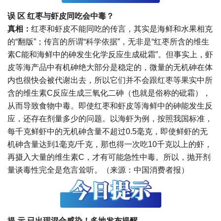
误 区
红枣与虾皮同吃会中毒？
真相：
红枣和虾皮不能同吃的传言，其实是海鲜和水果相克
的“翻版”；传言的所谓“科学依据”，无非是“红枣所含的维生
素C能和海鲜中的砷发生化学反应生成砒霜”。但事实上，虾
皮等海产品中有机砷绝大部分是稳定的，微量的无机砷在体
内也很快会被代谢出去，所以它们并不会跟红枣等果实中所
含的维生素C反应生成三氧化二砷（也就是俗称的砒霜），
从而导致食物中毒。即使红枣和虾皮等海鲜中的砷能发生反
应，还存在剂量多少的问题。以海虾为例，按照我国标准，
每千克鲜虾中的无机砷含量不超过0.5毫克，即使鲜虾的无
机砷含量达到1毫克/千克，那也得一次吃10千克以上的虾，
再摄入大量的维生素C，才有可能急性中毒。所以，抛开剂
量谈毒性完全是危言耸听。（来源：中国消费者报）
提 示
已出现混合感染！多地发布提醒