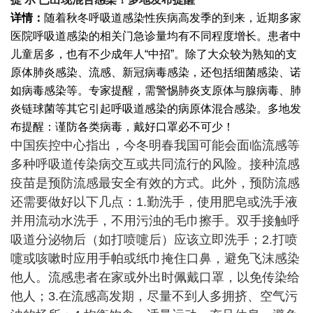
详情：
随着秋冬呼吸道感染性疾病高发季的到来，近期多家
医院呼吸道感染的相关门急诊量均有不同程度增长。患者中
儿童居多，也有不少成年人“中招”。除了大众较为熟知的支
原体肺炎感染、流感、新冠病毒感染，还包括细菌感染、诺
如病毒感染等。专家提醒，需警惕肺炎支原体与腺病毒、肺
炎链球菌等其它引起呼吸道感染的病原体混合感染。多地发
布提醒：谨防各类病毒，戴好口罩必不可少！
中国疾控中心指出，今冬明春我国可能会面临流感等
多种呼吸道传染病交互或共同流行的风险。接种流感
疫苗是预防流感最安全有效的方式。此外，预防流感
还需要做好以下几点：1.勤洗手，使用肥皂或洗手液
并用流动水洗手，不用污浊的毛巾擦手。双手接触呼
吸道分泌物后（如打喷嚏后）应该立即洗手；2.打喷
嚏或咳嗽时应用手帕或纸巾掩住口鼻，避免飞沫感染
他人。流感患者在家或外出时佩戴口罩，以免传染给
他人；3.在流感高发期，尽量不到人多拥挤、空气污