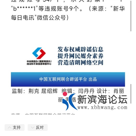
支持
反对