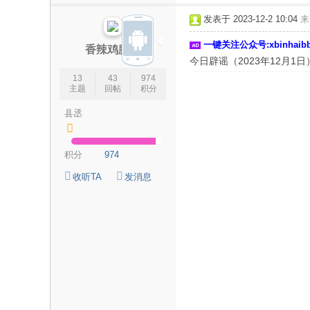
论
发表于 2023-12-2 10:04
来
坛
一键关注公众号:xbinhai
|
香辣鸡腿堡
今日辟谣（2023年12月1日
新
13
43
974
滨
主题
回帖
积分
海
县丞
网
|
积分
974
滨
收听TA
发消息
海
新
闻
|
盐
城
滨