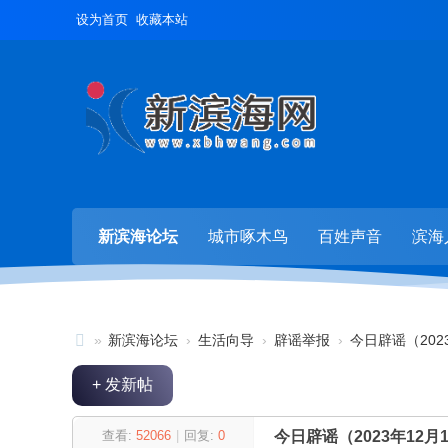
设为首页
收藏本站
新滨海论坛
城市啄木鸟
百姓声音
滨海
»
新滨海论坛
›
生活向导
›
辟谣举报
›
今日辟谣（202
新
+ 发新帖
滨
海
查看:
52066
|
回复:
0
今日辟谣（2023年12月