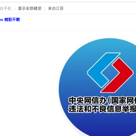
自手机
|
显示全部楼层
|
来自江苏
bbs 精彩不断
）