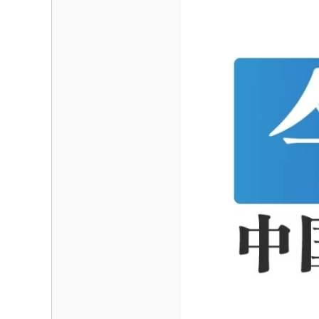
海
信
息
网