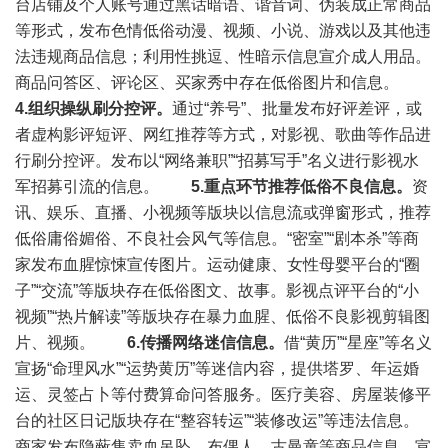
台店铺及个人账号通过黑话暗语、谐音词、伪装成正常商品
等形式，发布色情低俗动漫、视频、小说、游戏以及其他违
法违规商品信息；利用性挑逗、性暗示信息宣介成人用品。
商品问答区、评论区、买家秀中存在低俗图片和信息。
4.组织操纵刷分控评。
通过“养号”、批量发布好评差评，或
者虚构影评短评、网红推荐等方式，对影视、歌曲等作品进
行刷分控评。发布以“网络兼职”“招募写手”名义进行影视水
军招募引流的信息。
5.重点环节推荐低俗不良信息。
资
讯、娱乐、直播、小视频等版块以信息流或弹窗形式，推荐
低俗庸俗媚俗、不良社会风气等信息。“密室”“剧本杀”等商
家发布血腥惊悚宣传图片。运动健康、女性母婴平台的“圈
子”“交流”等版块存在低俗图文、故事。影视点评平台的“小
视频”“热片解读”等版块存在暴力血腥、低俗不良影视剪辑图
片、视频。
6.传播网络迷信信息。
借“黄历”“星座”等名义
宣扬“命理风水”“运势黄历”等迷信内容，提供塔罗、年运婚
运、灵签占卜等付费算命问答服务。医疗美容、房屋装修平
台的社区日记版块存在“整容转运”“装修改运”等违法信息。
商家发布隐蔽售卖血吊坠、布偶人、古曼童等商品信息，宣