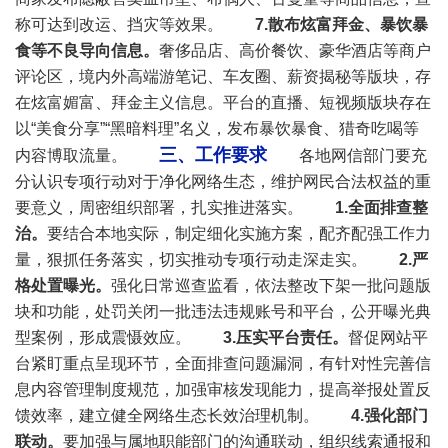
称可达到改运、挡灾等效果。
7.散布炫富拜金、暴饮暴
食等不良导向信息。
奢侈品店、高价餐饮、豪华酒店等商户
评论区，境内外高端游笔记、车友圈、薪资揭秘等版块，存
在炫富媚富、拜金主义信息。平台的直播、短视频版块存在
以“美食分享”“黑暗料理”名义，发布暴饮暴食、猎奇吃喝等
三、工作要求
内容博取流量。
各地网信部门要充
分认识专项行动对于净化网络生态，维护网民合法权益的重
要意义，周密组织部署，扎实推进落实。
1.全面排查整
治。
要结合本地实际，制定细化实施方案，配齐配强工作力
量，狠抓任务落实，切实推动专项行动走深走实。
2.严
格处置曝光。
强化日常巡查监看，依法整改下架一批问题版
块和功能，处罚关闭一批违法违规账号和平台，公开曝光典
型案例，形成震慑效应。
3.压实平台责任。
督促网站平
台紧盯重点呈现环节，全面排查问题漏洞，有针对性完善信
息内容管理制度规范，加强审核发现能力，提高举报处置反
馈效率，建立健全网络
生态长效治理机制。
4.强化部门
联动。
要加强与属地职能部门的沟通联动，组织线索通报和