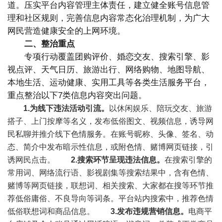
道。压实平台内容管理主体责任，建立健全账号信息管
理和社区规则，完善信息内容常态化治理机制，为广大
网民营造健康安全的上网环境。
二、整治重点
专项行动覆盖团购评价、婚恋交友、搜索引擎、影
视点评、天气日历、旅游出行、网络购物、地图导航、
本地生活、运动健康、实用工具等各类生活服务平台，
重点整治以下7类信息内容突出问题。
1.为线下违法活动引流。
以休闲娱乐、陪玩交友、旅游
搭子、上门按摩等名义，发布低俗图文、视频信息，诱导网
民私聊并推介线下色情服务。在账号昵称、头像、签名、动
态、简介中发布暗示性信息，或附色情、赌博网页链接，引
诱网民点击。
2.搜索环节呈现违法信息。
在搜索引擎的
常用词、网络流行语、影视剧集等搜索结果中，含有色情、
赌博等网页链接，联想词、相关搜索、大家都在搜等环节推
荐低俗庸俗、不良导向等词条。平台站内搜索中，推荐色情
低俗联想词和商品信息。
3.发布违规营销信息。
电商平