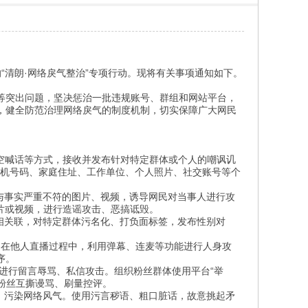
“清朗·网络戾气整治”专项行动。现将有关事项通知如下。
突出问题，坚决惩治一批违规账号、群组和网站平台，
，健全防范治理网络戾气的制度机制，切实保障广大网民
空喊话等方式，接收并发布针对特定群体或个人的嘲讽讥
手机号码、家庭住址、工作单位、个人照片、社交账号等个
与事实严重不符的图片、视频，诱导网民对当事人进行攻
片或视频，进行造谣攻击、恶搞诋毁。
相关联，对特定群体污名化、打负面标签，发布性别对
。在他人直播过程中，利用弹幕、连麦等功能进行人身攻
序。
号进行留言辱骂、私信攻击。组织粉丝群体使用平台“举
导粉丝互撕谩骂、刷量控评。
，污染网络风气。使用污言秽语、粗口脏话，故意挑起矛