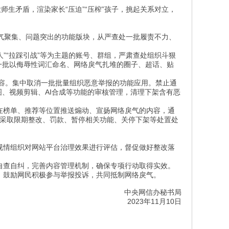
师生矛盾，渲染家长“压迫”“压榨”孩子，挑起关系对立，
聚集、问题突出的功能版块，从严查处一批履责不力、
人”“拉踩引战”等为主题的账号、群组，严肃查处组织斗狠
闭一批以侮辱性词汇命名、网络戾气扎堆的圈子、超话、贴
内容。集中取消一批批量组织恶意举报的功能应用。禁止通
拼图、视频剪辑、AI合成等功能的审核管理，清理下架含有恶
在榜单、推荐等位置推送煽动、宣扬网络戾气的内容，通
依法采取限期整改、罚款、暂停相关功能、关停下架等处置处
视情组织对网站平台治理效果进行评估，督促做好整改落
自查自纠，完善内容管理机制，确保专项行动取得实效。
，鼓励网民积极参与举报投诉，共同抵制网络戾气。
中央网信办秘书局
2023年11月10日