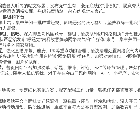
编造耸人听闻的帖文标题，发布无中生有、毫无底线的“泄愤帖”。恶意夸大
刻意渲染消极负面、焦虑怨愤情绪，散布仇视对立言论。
、群组和平台
击，集中关闭一批严重违规、影响恶劣的账号群组，坚决取缔一批戾气
有力震慑。
群组、贴吧。
深入排查高风险账号、群组，坚决取缔以“网络厕所”“开盒挂
从严惩治发布“标题党”内容故意煽动网络戾气的“自媒体”账号，集中关
等服务的商家店铺。
置。
强化直播弹幕、连麦、PK等重点功能管理，坚决清理处置网络戾气
“可能感兴趣的人”等功能向用户推送“网络厕所”类账号。加强对表情包、P图
表情包、图片和视频。
节。
督促网站平台加强榜单、话题、推荐、评论、私信等环节管理，严禁
子”等减少陌生人私信骚扰。对于存在突出问题的网站、APP、小程序，
本地实际，制定细化实施方案，配齐配强工作力量，狠抓任务部署落实，
属地网站平台全面排查问题漏洞，聚焦重点环节、版块和功能，深入开展
专项行动启动、阶段性进展，重点平台每周公布典型案例。加强教育引导