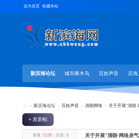
设为首页
收藏本站
新滨海论坛
城市啄木鸟
百姓声音
滨海
»
新滨海论坛
›
百姓声音
›
清朗网络
›
关于开展“清朗·
新
+ 发新帖
滨
海
查看:
5138
|
回复:
0
关于开展“清朗·网络戾