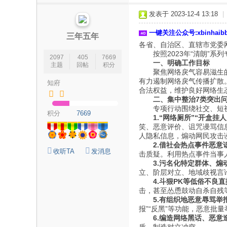
论
发表于 2023-12-4 13:18
|
坛
一键关注公众号:xbinhai
|
三年五年
各省、自治区、直辖市党委
新
按照2023年“清朗”系列
2097
405
7669
滨
一、明确工作目标
主题
回帖
积分
聚焦网络戾气容易滋生的重
海
有力遏制网络戾气传播扩散
知府
合法权益，维护良好网络生
网
二、集中整治7类突出
|
专项行动围绕社交、短视
积分
7669
1.“网络厕所”“开盒挂
滨
笑、恶意评价、诅咒谩骂信
人隐私信息，煽动网民攻击
海
2.借社会热点事件恶意
新
收听TA
发消息
击质疑。利用热点事件当事
3.污名化特定群体、煽
闻
立、阶层对立、地域歧视言
|
4.斗狠PK等低俗不良
击，甚至怂恿鼓动自杀自残
盐
5.有组织地恶意辱骂举
报”“反黑”等功能，恶意
城
6.编造网络黑话、恶意
滨