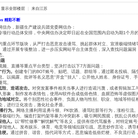
显示全部楼层
|
来自江苏
bbs 精彩不断
网信办，新疆生产建设兵团党委网信办：
专项行动总体安排，中央网信办决定即日起在全国范围内启动为期1个月的
点环节版块，从严打击恶意攻击谩骂、挑起群体对立、宣泄极端情绪等
。通过开展专项整治，进一步压实网站平台主体责任，深入查找问题漏洞
态。
问题
频、直播等重点平台类型，坚决打击以下7方面问题：
人”行为。
创建专门的BOT账号、贴吧、话题、群组等，通过匿名投稿、隔
息。以揭露、批评等名义恶意“开盒”“挂人”，公开他人姓名、身份证号、
谩骂。
诋毁、造谣攻击。
对突发案事件相关当事人进行造谣污蔑，或者剪辑加工
人形象，制作发布表情包，使用AI软件合成低俗色情、血腥恐怖等虚假图
动地域对立。
将个别恶性社会事件、负面人物与性别、职业、地域等特征
论，进行泛化攻击，激化社会矛盾。
直播行为。
网络主播利用逞勇斗狠、PK饮酒、谩骂吐脏等行为，涨粉引流
等极端行为。编造打架约架等暴力冲突剧本，吸引网民围观，扰乱公共秩
报他人。
以“帮忙做事”“解忧解气”等名义，提供有偿代骂服务，对特定账
批量举报他人。发布娱乐、体育、电竞等领域拉踩引战、恶意炒作言论，诱
造梗。
通过拼音、谐音、指代词等方式，恶意编造低俗烂梗、不良流行语