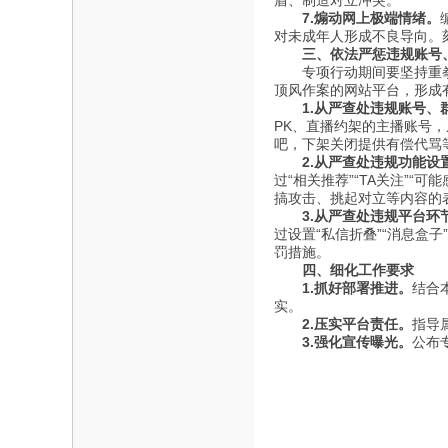
盾、制造对立冲突。
7.煽动网上极端情绪。
海
对未成年人形成不良导向。
信
三、依法严惩违规账号
专项行动期间要坚持重拳出
息
顶风作案的网站平台，形成
1.从严查处违规账号、
网
PK、直播约架的主播账号，
吧，下架关闭提供有偿代骂
2.从严查处违规功能设
过“相关推荐”“TA关注”
搞攻击、挑起对立等内容的
3.从严查处违规平台环
过设置“私信折叠”“消息盒
罚措施。
四、细化工作要求
1.抓好部署推进。
结合
实。
2.压实平台责任。
指导
3.强化宣传曝光。
公布