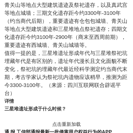
青关山等地点大型建筑遗迹及祭祀遗存，以及真武宫
等地点城墙；三期文化遗存距今约3300年-3100年
（约当商代后期），重要遗迹有仓包包城墙、青关山
等地点大型建筑遗迹和三星堆地点祭祀遗存；四期文
化遗存距今约3100年-2900年（商末至西周前期），
重要遗迹有西城墙、青关山城墙等。
值得一提的是，三星堆遗址形成年代与三星堆祭祀坑
埋藏年代是有区别的，遗址年代漫长且文化面貌不断
变化，祭祀坑的埋藏年代最近经科学测定约当商代末
期，考古学家认为祭祀坑内遗物应该稍早，推测为距
今3300-3100年。（来源：四川互联网联合辟谣平
台）
详情
三星堆遗址形成于什么时候？
点击重新加载
通 报
工信部通报最新一批侵害用户权益行为的APP