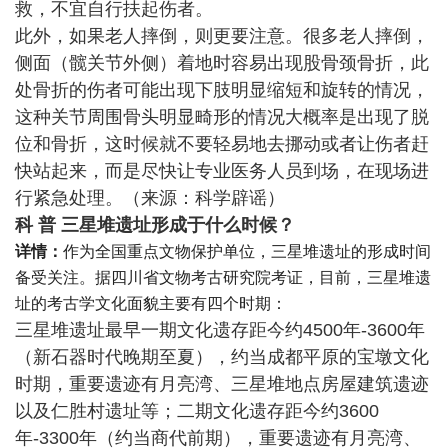
救，不宜自行扶起伤者。
此外，如果老人摔倒，则更要注意。很多老人摔倒，
侧面（髋关节外侧）着地时容易出现股骨颈骨折，此
处骨折的伤者可能出现下肢明显缩短和旋转的情况，
这种关节周围骨头明显畸形的情况大概率是出现了脱
位和骨折，这时候就不要轻易地去挪动或者让伤者赶
快站起来，而是尽快让专业医务人员到场，在现场进
行紧急处理。（来源：科学辟谣）
科 普
三星堆遗址形成于什么时候？
详情：
作为全国重点文物保护单位，三星堆遗址的形成时间
备受关注。据四川省文物考古研究院考证，目前，三星堆遗
址的考古学文化面貌主要有四个时期：
三星堆遗址最早一期文化遗存距今约4500年-3600年
（新石器时代晚期至夏），约当成都平原的宝墩文化
时期，重要遗迹有月亮湾、三星堆地点房屋建筑遗迹
以及仁胜村遗址等；二期文化遗存距今约3600
年-3300年（约当商代前期），重要遗迹有月亮湾、