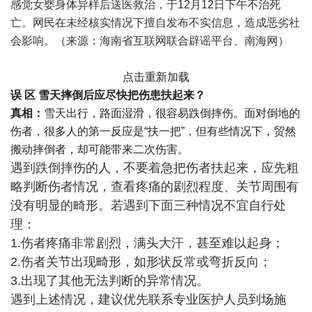
感觉女婴身体异样后送医救治，于12月12日下午不治死
亡。网民在未经核实情况下擅自发布不实信息，造成恶劣社
会影响。（来源：海南省互联网联合辟谣平台、南海网）
点击重新加载
误 区
雪天摔倒后应尽快把伤患扶起来？
真相：
雪天出行，路面湿滑，很容易跌倒摔伤。面对倒地的
伤者，很多人的第一反应是“扶一把”，但有些情况下，贸然
搬动摔倒者，却可能带来二次伤害。
遇到跌倒摔伤的人，不要着急把伤者扶起来，应先粗
略判断伤者情况，查看疼痛的剧烈程度、关节周围有
没有明显的畸形。若遇到下面三种情况不宜自行处
理：
1.伤者疼痛非常剧烈，满头大汗，甚至难以起身；
2.伤者关节出现畸形，如形状反常或弯折反向；
3.出现了其他无法判断的异常情况。
遇到上述情况，建议优先联系专业医护人员到场施