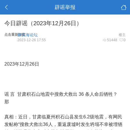
辟谣举报
今日辟谣（2023年12月26日）
点击重新加载
新滨海论坛
楼主
2023-12-26 17:55
51448
0
2023年12月26日
谣 言 甘肃积石山地震中搜救犬救出 36 条人命后牺牲？
那
真相：近日，甘肃临夏州积石山县发生6.2级地震，有网民
发帖称“搜救犬救出36人，重返废墟时发生坍塌不幸被埋牺