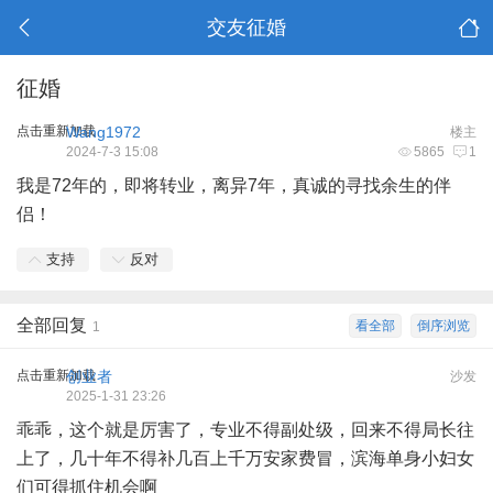
交友征婚
征婚
点击重新加载
Wang1972
楼主
2024-7-3 15:08
5865
1
我是72年的，即将转业，离异7年，真诚的寻找余生的伴
侣！
支持
反对
全部回复
看全部
倒序浏览
1
点击重新加载
创业者
沙发
2025-1-31 23:26
乖乖，这个就是厉害了，专业不得副处级，回来不得局长往
上了，几十年不得补几百上千万安家费冒，滨海单身小妇女
们可得抓住机会啊