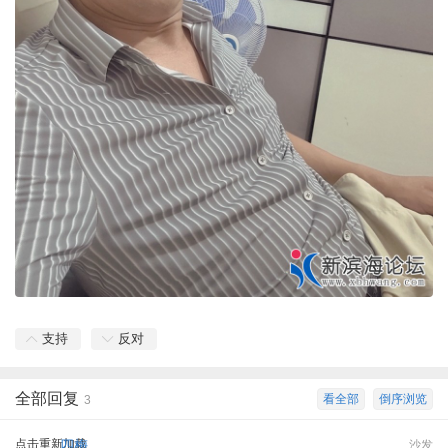
支持
反对
全部回复
看全部
倒序浏览
3
点击重新加载
四梅
沙发