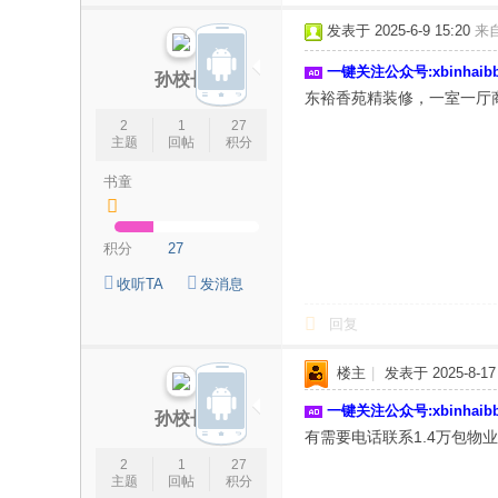
论
发表于 2025-6-9 15:20
来
坛
一键关注公众号:xbinhai
|
孙校长
东裕香苑精装修，一室一厅商
新
2
1
27
滨
主题
回帖
积分
海
书童
网
|
积分
27
滨
收听TA
发消息
海
回复
新
闻
楼主
|
发表于 2025-8-17 
|
一键关注公众号:xbinhai
孙校长
盐
有需要电话联系1.4万包物
城
2
1
27
主题
回帖
积分
滨