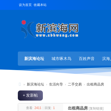
设为首页
收藏本站
新滨海论坛
城市啄木鸟
百姓声音
滨海
»
新滨海论坛
›
生活向导
›
二手交易
›
出租商品房
新
+ 发新帖
滨
海
查看:
2411
|
回复:
1
出租商品房
[复制链接]