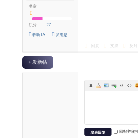
书童
海
信
积分
27
息
网
收听TA
发消息
回复
支持
反对
+ 发新帖
回帖并转
发表回复