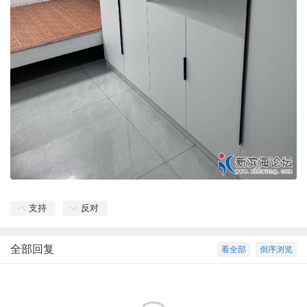
支持
反对
全部回复
看全部
倒序浏览