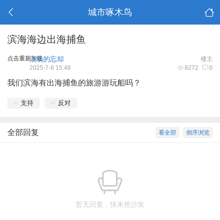
城市啄木鸟
滨海海边出海捕鱼
点击重新加载
淡淡的忘却
楼主
2025-7-8 15:48
8272
0
我们
滨海
有出海捕鱼的旅游游玩船吗？
支持
反对
全部回复
看全部
倒序浏览
暂无回复，快来抢沙发