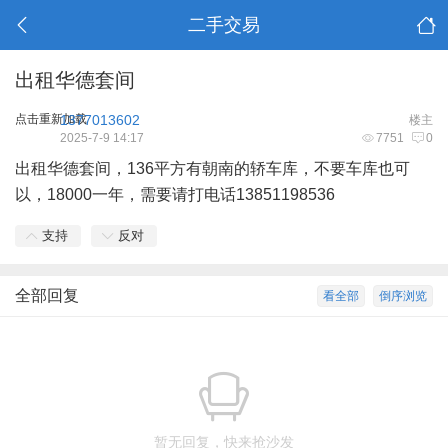
二手交易
出租华德套间
点击重新加载
1377013602
楼主
2025-7-9 14:17
7751
0
出租华德套间，136平方有朝南的轿车库，不要车库也可
以，18000一年，需要请打电话13851198536
支持
反对
全部回复
看全部
倒序浏览
暂无回复，快来抢沙发