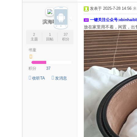
论
发表于 2025-7-28 14:56
来
坛
一键关注公众号:xbinhai
|
滨海哦
放在家里用不着，闲置，出售，
新
2
1
37
滨
主题
回帖
积分
海
书童
网
|
积分
37
滨
收听TA
发消息
海
新
闻
|
盐
城
滨