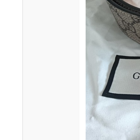
海
信
息
网