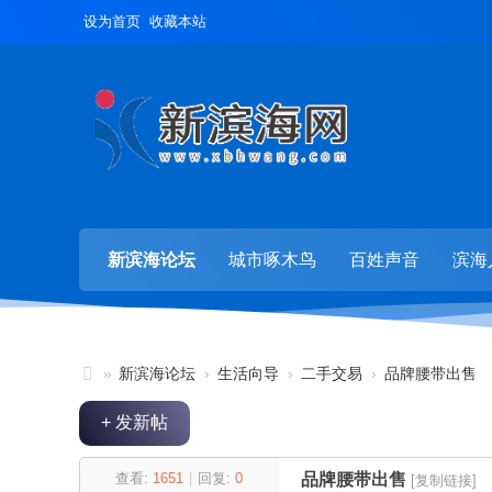
设为首页
收藏本站
新滨海论坛
城市啄木鸟
百姓声音
滨海
»
新滨海论坛
›
生活向导
›
二手交易
›
品牌腰带出售
新
+ 发新帖
滨
海
查看:
1651
|
回复:
0
品牌腰带出售
[复制链接]