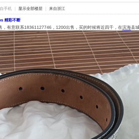
自手机
|
显示全部楼层
|
来自浙江
bbs 精彩不断
有意联系18361127746，1200出售，买的时候将近四千，在
滨海
县