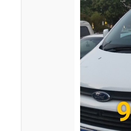
海
信
息
网