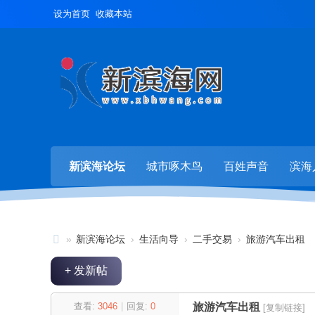
设为首页
收藏本站
新滨海论坛
城市啄木鸟
百姓声音
滨海
»
新滨海论坛
›
生活向导
›
二手交易
›
旅游汽车出租
新
+ 发新帖
滨
海
查看:
3046
|
回复:
0
旅游汽车出租
[复制链接]