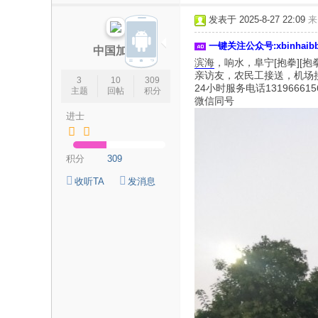
论
发表于 2025-8-27 22:09
来
坛
一键关注公众号:xbinhai
|
中国加油
滨海
，响水，阜宁[抱拳][
新
亲访友，农民工接送，机场
3
10
309
滨
24小时服务电话131966615
主题
回帖
积分
微信同号
海
进士
网
|
积分
309
滨
收听TA
发消息
海
新
闻
|
盐
城
滨