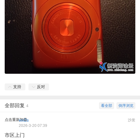
支持
反对
全部回复
看全部
倒序浏览
4
点击重新加载
wx2s
沙发
2026-3-20 07:39
市区上门