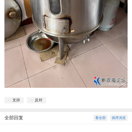
支持
反对
全部回复
看全部
倒序浏览