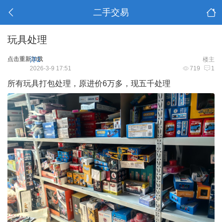
二手交易
玩具处理
点击重新加载
洋2
楼主
2026-3-9 17:51
719
1
所有玩具打包处理，原进价6万多，现五千处理