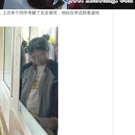
，上次有个同学考砸了在走廊哭，他站在旁边陪着递纸