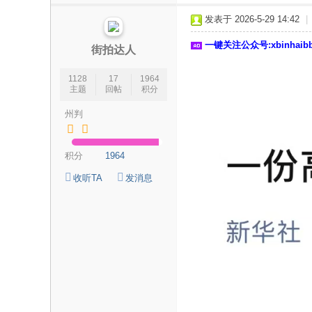
论
发表于 2026-5-29 14:42
|
坛
一键关注公众号:xbinhai
|
街拍达人
新
1128
17
1964
滨
主题
回帖
积分
海
州判
网
|
积分
1964
滨
收听TA
发消息
海
新
闻
|
盐
城
滨