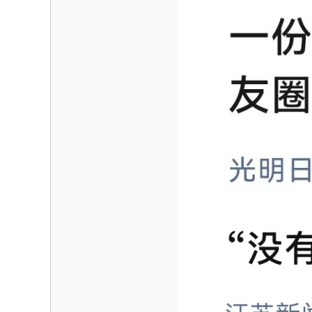
海
信
息
网