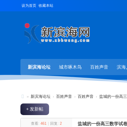
设为首页
收藏本站
新滨海论坛
城市啄木鸟
百姓声音
滨海
»
新滨海论坛
›
百姓声音
›
百姓声音
›
盐城的一份高三
新
+ 发新帖
滨
海
查看:
461
|
回复:
2
盐城的一份高三数学试