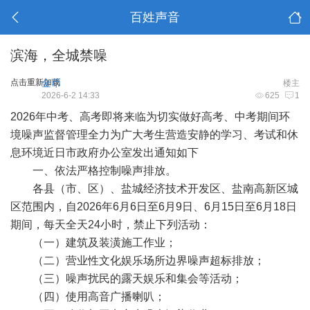
百姓声音
滨海，全城禁噪
点击重新加载
金币
楼主
2026-6-2 14:33
625
1
2026年中考、高考即将来临
为切实做好高考、中考期间
环
境噪声监督管理
全力为广大考生
营造安静的学习、考试和休
息环境
近日市政府办公室发出通知如下
一、依法严格控制噪声排放。
各县（市、区）、盐城经济技术开发区、盐南高新区城
区范围内，自2026年6月6日至6月9日、6月15日至6月18日
期间，每天全天24小时，禁止下列活动：
（一）建筑及装潢施工作业；
（二）营业性文化娱乐场所边界噪声超标排放；
（三）噪声扰民的露天娱乐和集会等活动；
（四）使用高音广播喇叭；