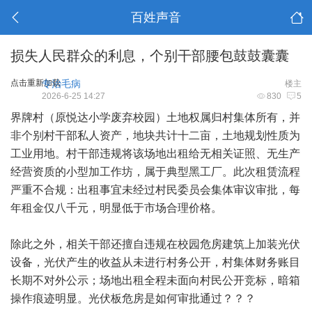
百姓声音
损失人民群众的利息，个别干部腰包鼓鼓囊囊
点击重新加载
专治毛病
楼主
2026-6-25 14:27
830
5
界牌村（原悦达小学废弃校园）土地权属归村集体所有，并
非个别村干部私人资产，地块共计十二亩，土地规划性质为
工业用地。村干部违规将该场地出租给无相关证照、无生产
经营资质的小型加工作坊，属于典型黑工厂。此次租赁流程
严重不合规：出租事宜未经过村民委员会集体审议审批，每
年租金仅八千元，明显低于市场合理价格。
除此之外，相关干部还擅自违规在校园危房建筑上加装光伏
设备，光伏产生的收益从未进行村务公开，村集体财务账目
长期不对外公示；场地出租全程未面向村民公开竞标，暗箱
操作痕迹明显。光伏板危房是如何审批通过？？？