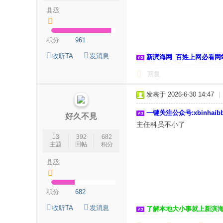
县丞
海
信
积分
961
息
网
收听TA
发消息
新滨海网_百姓上网必看网
回复
发表于 2026-6-30 14:47
|
一键关注公众号:xbinhai
好久不見
主任科员不小了
13
392
682
主题
回帖
积分
县丞
积分
682
收听TA
发消息
了解本地大小事就上新滨