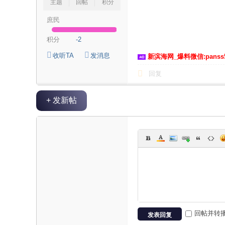
主题
回帖
积分
庶民
积分
-2
收听TA
发消息
新滨海网_爆料微信:panss
回复
+ 发新帖
回帖并转
发表回复