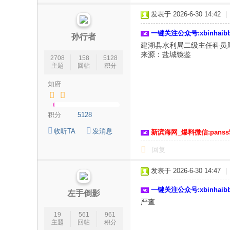
论
发表于 2026-6-30 14:42
|
坛
一键关注公众号:xbinhai
|
孙行者
建湖县水利局二级主任科员
新
来源：盐城镜鉴
2708
158
5128
滨
主题
回帖
积分
海
知府
网
|
积分
5128
滨
收听TA
发消息
新滨海网_爆料微信:panss
海
回复
新
闻
发表于 2026-6-30 14:47
|
|
一键关注公众号:xbinhai
左手倒影
盐
严查
城
19
561
961
主题
回帖
积分
滨