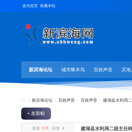
设为首页
收藏本站
新滨海论坛
城市啄木鸟
百姓声音
滨海
»
新滨海论坛
›
百姓声音
›
百姓声音
›
建湖县水利局二
新
+ 发新帖
滨
海
查看:
578
|
回复:
4
建湖县水利局二级主任