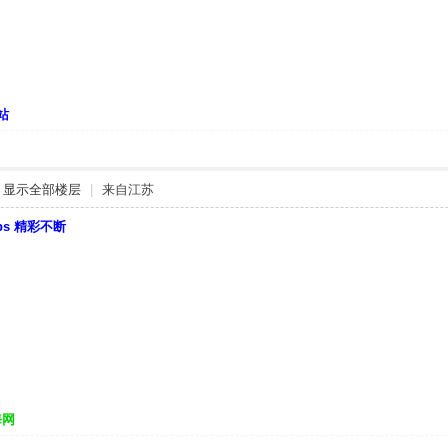
站
显示全部楼层
|
来自江苏
bbs 精彩不断
海网