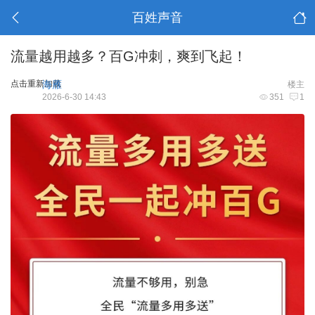
百姓声音
流量越用越多？百G冲刺，爽到飞起！
点击重新加载
海雁
楼主
2026-6-30 14:43
351
1