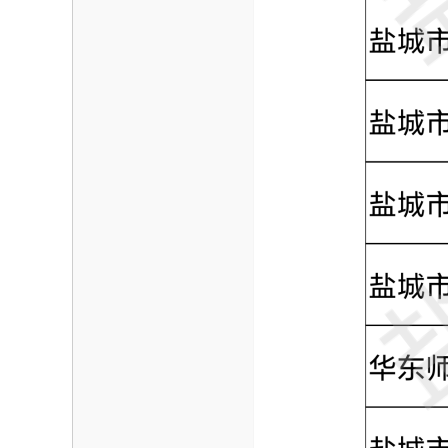
海
信
息
网