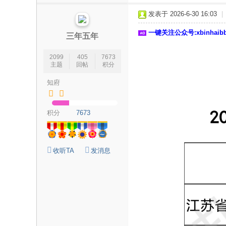
论
发表于 2026-6-30 16:03
|
坛
一键关注公众号:xbinhai
|
三年五年
新
2099
405
7673
滨
主题
回帖
积分
海
知府
网
|
积分
7673
滨
海
新
收听TA
发消息
闻
|
盐
城
滨