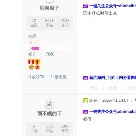
一键关注公众号:xbinhai
滨海浪子
滨中什么时候出来
12
3678
7046
主题
回帖
积分
知府
积分
7046
收听TA
发消息
新滨海网_百姓上网必看网
回复
支持
反对
发表于 2026-7-1 14:07
|
一键关注公众号:xbinhai
雨不眠的下
看看
6
883
1448
主题
回帖
积分