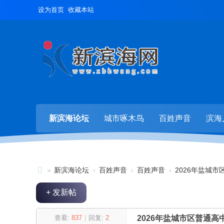
设为首页
收藏本站
新滨海论坛
城市啄木鸟
百姓声音
滨海
»
新滨海论坛
›
百姓声音
›
百姓声音
›
2026年盐城市
新
+ 发新帖
滨
海
查看:
837
|
回复:
2
2026年盐城市区普通