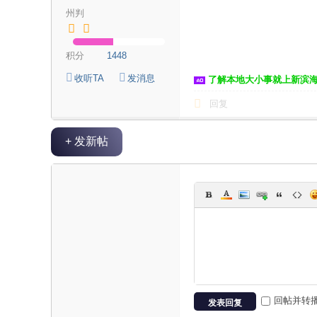
州判
积分
1448
收听TA
发消息
了解本地大小事就上新滨
回复
+ 发新帖
回帖并转
发表回复