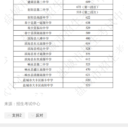
来源：招生考试中心
支持
2
反对