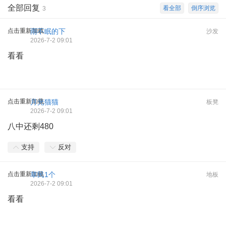
全部回复
看全部
倒序浏览
3
点击重新加载
雨不眠的下
沙发
2026-7-2 09:01
看看
点击重新加载
月光猫猫
板凳
2026-7-2 09:01
八中还剩480
支持
反对
点击重新加载
草民1个
地板
2026-7-2 09:01
看看