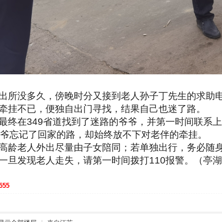
出所没多久，傍晚时分又接到老人孙子丁先生的求助
牵挂不已，便独自出门寻找，结果自己也迷了路。
最终在349省道找到了迷路的爷爷，并第一时间联系
爷爷忘记了回家的路，却始终放不下对老伴的牵挂。
高龄老人外出尽量由子女陪同；若单独出行，务必随
一旦发现老人走失，请第一时间拨打110报警。（亭
555