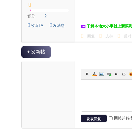
积分
2
收听TA
发消息
了解本地大小事就上新滨
回复
支持
反对
+ 发新帖
回帖并转
发表回复