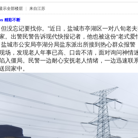
显示全部楼层
|
来自江苏
bbs 精彩不断
，但没忘记要找你。”近日，盐城市亭湖区一对八旬老
家。出警民警告诉现代快报记者，他也被这份“老式爱
许，盐城市公安局亭湖分局盐东派出所接到热心群众报
现场，发现老人年事已高、口齿不清，面对询问神情
陷入僵局。民警一边耐心安抚老人情绪，一边迅速联
送回家中。