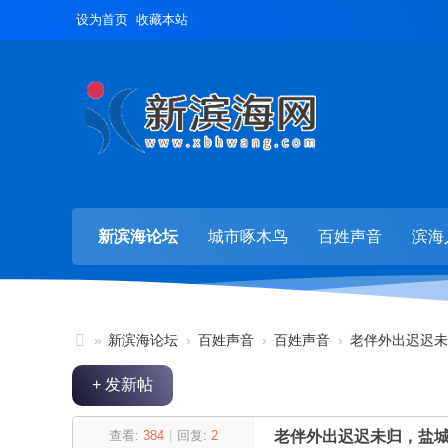
设为首页
收藏本站
新滨海论坛
城市啄木鸟
百姓声音
滨海
»
新滨海论坛
›
百姓声音
›
百姓声音
›
老伴外出迟迟未
新
+ 发新帖
滨
海
查看:
384
|
回复:
2
老伴外出迟迟未归，盐