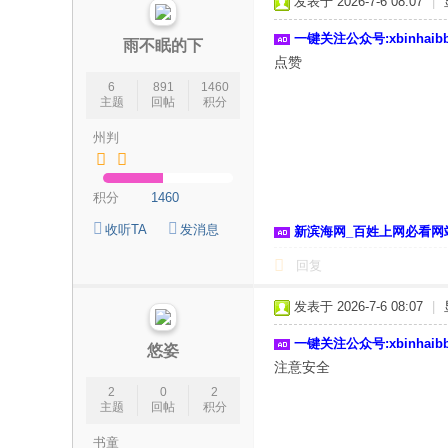
发表于 2026-7-6 08:07
|
一键关注公众号:xbinhai
雨不眠的下
点赞
6
891
1460
主题
回帖
积分
州判
积分
1460
收听TA
发消息
新滨海网_百姓上网必看网
回复
发表于 2026-7-6 08:07
|
一键关注公众号:xbinhai
悠姿
注意安全
2
0
2
主题
回帖
积分
书童