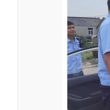
海
信
息
网