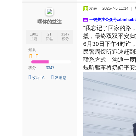
论
发表于 2026-7-5 11:14
|
坛
一键关注公众号:xbinhai
|
嘿你的益达
“我忘记了回家的路
新
1901
21
3347
援，最终双双平安归
滨
主题
回帖
积分
6月30日下午4时
海
知县
民警周煜昕迅速赶到
网
联系方式。沟通一度
|
煜昕驱车将奶奶平安
积分
3347
滨
收听TA
发消息
海
新
闻
|
盐
城
滨