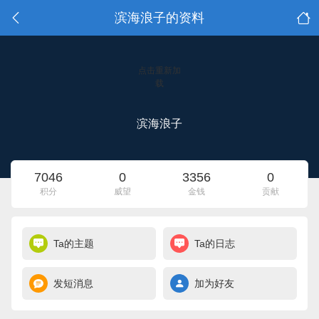
滨海浪子的资料
点击重新加
载
滨海浪子
7046
0
3356
0
积分
威望
金钱
贡献
Ta的主题
Ta的日志
发短消息
加为好友