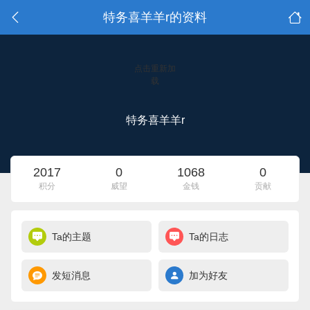
特务喜羊羊r的资料
点击重新加
载
特务喜羊羊r
2017
0
1068
0
积分
威望
金钱
贡献
Ta的主题
Ta的日志
发短消息
加为好友