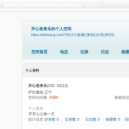
新滨海论坛|新滨海网|滨海新闻|盐城滨海信息网
返回首页
开心老来乐的个人空间
https://xbhwang.com/?50113
[收藏]
[复制]
[分享]
[RSS]
空间首页
动态
记录
日志
相
个人资料
开心老来乐
(UID: 50113)
IP归属地 辽宁
空间访问量
8389
邮箱状
个人签名
开开心心每一天
统计信息
好友数 0
|
记录数 0
|
日志数 0
|
相册数 0
|
回