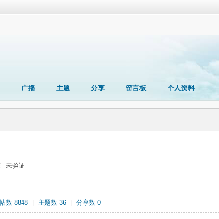
册
广播
主题
分享
留言板
个人资料
态
未验证
帖数 8848
|
主题数 36
|
分享数 0