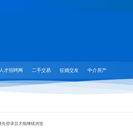
人才招聘网
二手交易
征婚交友
中介房产
请先登录后才能继续浏览