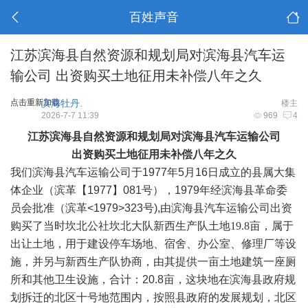
百姓声音
江苏滨海县自然资源和规划局对滨海县汽车运
输公司 出资购买土地征用未补偿八年之久
点击重新加载
滨海牡丹.
楼主
2026-7-7 11:39
969
4
江苏
滨海
县自然资源和规划局对滨海县汽车运输公司
出资购买
土地征用
未
补偿
八年之久
我们滨海县汽车运输公司于1977年5月16日成立的县属大集
体企业（滨革【1977】081号），1979年经滨海县革命委
员会批准（滨革<1979>323号),由滨海县汽车运输公司出资
购买
了当时坎北公社坎北大队新西生产队土地
19.8亩
，属于
出让土地，用于建设停车场地、宿舍、办公室、修理厂等设
施，并另与新西生产队协商，由其提供一亩土地建筑一座厕
所和其他卫生设施，合计：20.8亩，这块地在滨海县政府规
划拆迁的北区十号地范围内，按照县政府的发展规划，北区