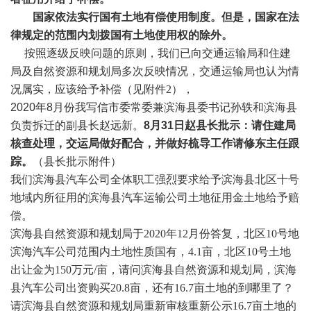
国家依法实行国有土地有偿使用制度。但是，国家在法
律规定的范围内划拨国有土地使用权的除外。
按照
逐级反映问题的原则，我们已向交通运输局和住建
局及自然资源和规划局多次反映情况，交通运输局也认为情
况属实，应该给予补偿（见附件
2），
2020年8月份我写信市委常委兼滨海县委书记孙轶和滨海县
负责拆迁的副县长赵远新。
8月31日赵县长批示：请住建局
核查处理，交运局做好配合，并做好梳导工作请修东主任跟
踪。
（县长批示附件）
我们滨海县汽车公司全体职工强烈要求给予滨海县北区十号
地域内所征用的滨海县汽车运输公司土地征用金土地给予赔
偿。
滨海县自然资源和规划局于
2020年12月份答复，北区10号地
滨海汽车公司范围内土地性质国有，4.1亩，北区10号土地
出让金为150万元/亩，请问滨海县自然资源和规划局，滨海
县汽车公司出资购买20.8亩，还有16.7亩土地的到哪里了？
请滨海县自然资源和规划局重新审核重新公示16.7亩土地的