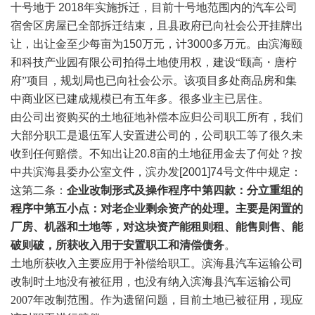
十号地于 2018年实施拆迁，目前十号地范围内的汽车公司
宿舍区房屋已全部拆迁结束，且县政府已向社会公开挂牌出
让，出让金至少每亩为150万元，计3000多万元。由滨海颐
和科技产业园有限公司拍得土地使用权，
建设
“颐高・唐柠
府”项目
，规划局也已向社会公示。该项目多处商品房和集
中商业区已建成规模已有五年多。很多业主已居住。
由公司出资购买的土地征地补偿本应归公司职工所有，我们
大部分职工是退伍军人安置进公司的，公司职工等了很久未
收到任何赔偿。不知出让20.8亩的土地征用金去了何处？按
中共滨海县委办公室文件，滨办发[2001]74号文件中规定：
这第二条：
企业改制形式及操作程序中第四款：分立重组的
程序中第五小点：对老企业剩余资产的处理。主要是闲置的
厂房、机器和土地等，对这块资产能租则租、能售则售、能
破则破，所获收入用于安置职工和清偿债务
。
土地所获收入主要应用于补偿给职工。滨海县汽车运输公司
改制时土地没有被征用，也没有纳入滨海县汽车运输公司
2007年改制范围。作为遗留问题，目前土地已被征用，现应