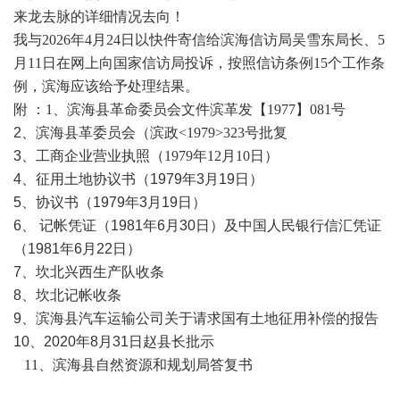
来龙去脉的详细情况去向！
我与
2026年4月24日以快件寄信给滨海信访局吴雪东局长、5
月11日在网上向国家信访局投诉，按照信访条例15个工作条
例，滨海应该给予处理结果。
附
：
1、滨海县革命委员会文件滨革发【1977】081号
2、
滨海县革委员会（滨政
<1979>323号批复
3、
工商企业营业执照（
1979年12月10日）
4、征用土地协议书（1979年3月19日）
5、协议书（1979年3月19日）
6、 记帐凭证（1981年6月30日）及中国人民银行信汇凭证
（1981年6月22日）
7、坎北兴西生产队收条
8、坎北记帐收条
9、滨海县汽车运输公司关于请求国有土地征用补偿的报告
10、2020年8月31日赵县长批示
11、滨海县自然资源和规划局答复书