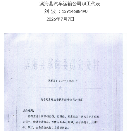
滨海县汽车运输公司职工代表
刘
波
：
13914688490
年
月
日
2026
7
7