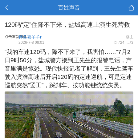
百姓声音
120码“定”住降不下来，盐城高速上演生死营救
点击重新加载
特务喜羊羊r
楼主
2026-7-8 08:01
724
3
“我的车速120码，降不下来了，我害怕……”7月2
日9时50分，盐城警方接到王先生的报警电话，声
音里满是惊恐。现代快报记者了解到，王先生驾车
驶入滨淮高速后开启120码的定速巡航，可是定速
巡航突然“罢工”，踩刹车、按功能键统统失灵。