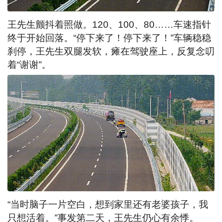
王先生颤抖着照做。120、100、80……车速指针
终于开始回落。“停下来了！停下来了！”车辆稳稳
刹停，王先生双腿发软，瘫在驾驶座上，反复念叨
着“谢谢”。
“当时脑子一片空白，想到家里还有老婆孩子，我
只想活着。”事发第二天，王先生仍心有余悸。