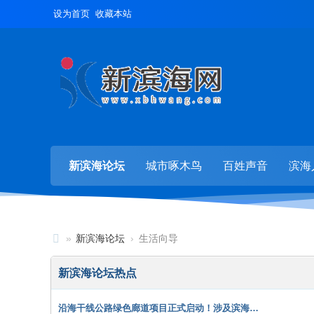
设为首页
收藏本站
新滨海论坛
城市啄木鸟
百姓声音
滨海
»
新滨海论坛
›
生活向导
新
新滨海论坛热点
滨
海
沿海干线公路绿色廊道项目正式启动！涉及滨海…