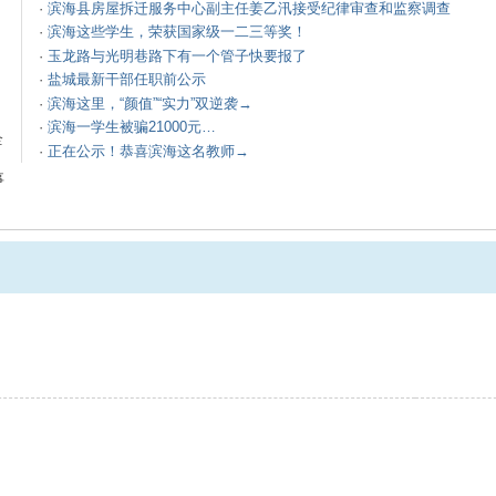
·
滨海县房屋拆迁服务中心副主任姜乙汛接受纪律审查和监察调查
·
滨海这些学生，荣获国家级一二三等奖！
·
玉龙路与光明巷路下有一个管子快要报了
、
·
盐城最新干部任职前公示
·
滨海这里，“颜值”“实力”双逆袭→
·
滨海一学生被骗21000元…
全
·
正在公示！恭喜滨海这名教师→
事