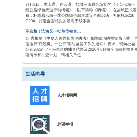
论
7月31日，由南通、连云港、盐城三市联合编制的《江苏沿海干
线公路绿色廊道行动纲领》（以下简称《纲领》）在盐城正式发
坛
布，标志着沿海干线公路绿色廊道建设全面启动，将依托G228
|
G204，打造全国领先的沿海干线零碳 ...
新
不合格！滨海又一批单位被查…
滨
公 告根据《中华人民共和国消防法》和国家消防救援局《关于
面推行“双随机、一公开”消防监管工作的通知》要求，现向社会
海
公开2026年7月份单位的抽查结果及2026年8月份全市随机抽查
项清单和抽查计划，请相关单位 ...
网
|
滨
生活向导
海
新
人才招聘网
闻
|
盐
辟谣举报
城
滨