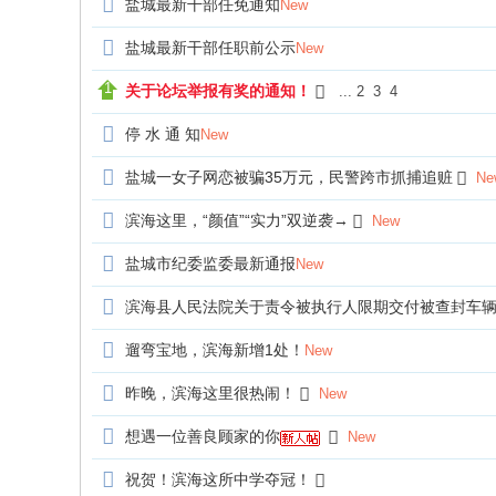
盐城最新干部任免通知
New
海
盐城最新干部任职前公示
New
信
息
关于论坛举报有奖的通知！
...
2
3
4
网
停 水 通 知
New
盐城一女子网恋被骗35万元，民警跨市抓捕追赃
Ne
滨海这里，“颜值”“实力”双逆袭→
New
盐城市纪委监委最新通报
New
滨海县人民法院关于责令被执行人限期交付被查封车
遛弯宝地，滨海新增1处！
New
昨晚，滨海这里很热闹！
New
想遇一位善良顾家的你
New
祝贺！滨海这所中学夺冠！