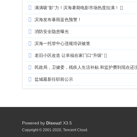
满满吸“影”力！滨海暑期电影市场热度拉满！
滨海发布暴雨蓝色预警！
消防安全隐患曝光
滨海一托管中心违规培训被查
老旧小区改造 让幸福在家门口“升级”
民政局，卫健委，残疾人生活补贴.和监护费到现在还
盐城最新任职前公示
Powered by
Discuz!
X3.5
Copyright © 2001-2020, Tencent Cloud.