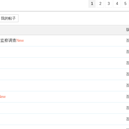
1
2
3
4
5
我的帖子
和监察调查
New
New