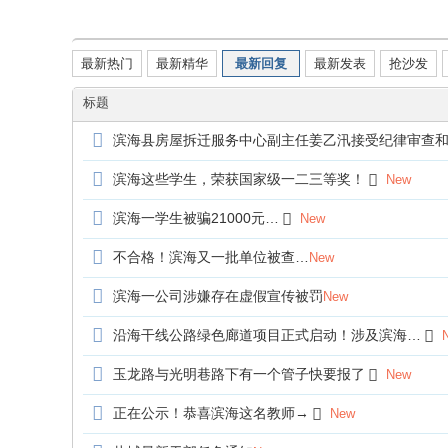
论
发新帖
坛
最新热门
最新精华
最新回复
最新发表
抢沙发
|
新
标题
滨
滨海县房屋拆迁服务中心副主任姜乙汛接受纪律审查
海
滨海这些学生，荣获国家级一二三等奖！
New
网
|
滨海一学生被骗21000元…
New
滨
不合格！滨海又一批单位被查…
New
海
滨海一公司涉嫌存在虚假宣传被罚
New
新
闻
沿海干线公路绿色廊道项目正式启动！涉及滨海…
|
玉龙路与光明巷路下有一个管子快要报了
New
盐
正在公示！恭喜滨海这名教师→
城
New
滨