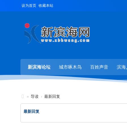
设为首页
收藏本站
新滨海论坛
城市啄木鸟
百姓声音
滨海
»
导读
›
最新回复
新
最新回复
滨
海