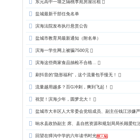
东元高中一墙之隔桃李苑房屋出租
盐城最新干部任免名单
滨海法院发布执行悬赏公告
盐城市教育局最新通知（附名单）
滨海一学生网上被骗7500元
滨海这些商家食品抽检不合格…
刷抖音的“隐形福利”，这个流量包手慢无！
流量越用越多？百G冲刺，爽到飞起！
祝贺！滨海少年，圆梦北大！
盐城市大丰区人大常委会党组成员、副主任钱江涉嫌
响水县政协副主 席、县自然资源和规划局局长顾爱红
回望在獐沟中学的六年读书时光