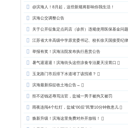
@滨海人！8月起，这些新规将影响你我生活！
滨海公交调整公告
关于公开征集定点药店（诊所）违规使用医保基金问
江苏省大丰高级中学原党委书记、校长徐天国接受纪
举报有奖！滨海法院发布执行悬赏公告
暑气退退退！滨海街头这些凉食专治夏天没胃口
玉龙路门市后排下水道堵了该找谁？
滨海最新拟征收土地公告→
拒不还钱还辱骂法官，盐城一男子被拘又被罚
雨夜连闯4个红灯，盐城“00后”民警10分钟救患儿
焕新升级！滨海这里免费对外开放啦！